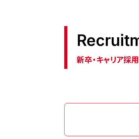
ッ
挨
ク・
拶
トレ
理
ーラ
念
ー輸
送
新卒・キャリア採用
沿
革
倉
庫
事
管
業
理
所
一
クロス
覧
ドッキ