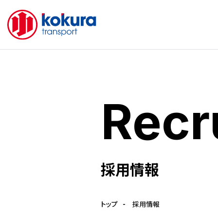
鉄
企
道
業
コ
情
Recr
ン
報
テ
ト
ナ
ッ
輸
プ
採用情報
送
社
トラ
長
トップ
採用情報