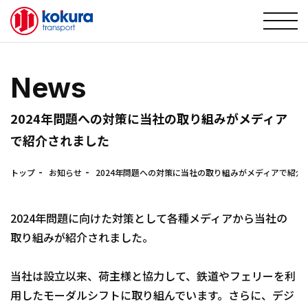
物流サービス
+
物流サービストップ
小倉運送の強み
News
鉄道コンテナ輸送
企業情報
+
2024年問題への対策に当社の取り組みがメディア
トラック・トレーラー輸送
で紹介されました
企業情報トップ
採用情報
倉庫管理
トップ
お知らせ
2024年問題への対策に当社の取り組みがメディアで紹介
社長挨拶
サステナビリティ
クロスドッキング（TC）
理念
2024年問題に向けた対策として各種メディアから当社の
港湾物流
取り組みが紹介されました。
ブログ
沿革
構内作業
当社は設立以来、荷主様と協力して、鉄道やフェリーを利
お知らせ
事業所一覧
用したモーダルシフトに取り組んでいます。さらに、デジ