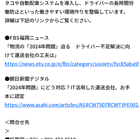
タコや自動配車システムを導入し、ドライバーの長時間労
物流資産一覧
働防止といった働きやすい環境作りを整備しています。
Contact
詳細は下記のリンクからご覧ください。
Copyright (C) Kokura transport Co,.Ltd. All Rights Reserved.
●FBS福岡ニュース
「物流の『2024年問題』迫る ドライバー不足解決に向
けて運送会社の工夫は」
https://news.ntv.co.jp/n/fbs/category/society/fsc85ab
●朝日新聞デジタル
「2024年問題」にどう対応？IT活用した運送会社、お手
本に認定
https://www.asahi.com/articles/ASRCW7507RCWTIPE002
＜問合せ先